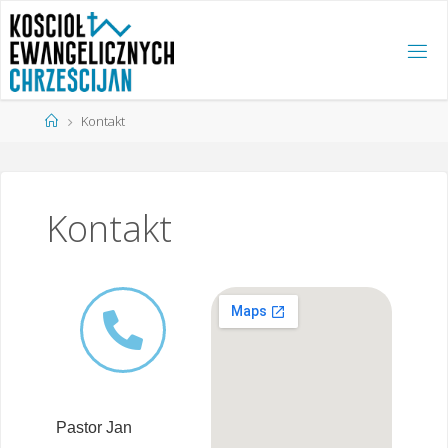
K
O
S
C
Kontakt
I
Ó
Ł
E
W
A
N
G
Kontakt
E
L
I
C
Z
N
Y
C
H
C
H
R
Z
E
Ś
C
I
J
A
N
Pastor Jan